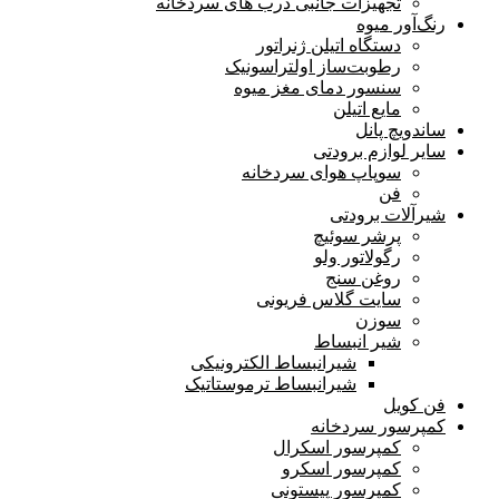
تجهیزات جانبی درب های سردخانه
رنگ‌آور میوه
دستگاه اتیلن ژنراتور
رطوبت‌ساز اولترا‌سونیک
سنسور دمای مغز میوه
مایع اتیلن
ساندویچ پانل
سایر لوازم برودتی
سوپاپ هوای سردخانه
فن
شیرآلات برودتی
پرشر سوئیچ
رگولاتور ولو
روغن سنج
سایت گلاس فریونی
سوزن
شیر انبساط
شیرانبساط الکترونیکی
شیرانبساط ترموستاتیک
فن کویل
کمپرسور سردخانه
کمپرسور اسکرال
کمپرسور اسکرو
کمپرسور پیستونی