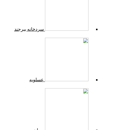
سردخانه بیرجند
عسلویه