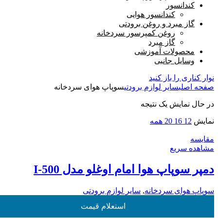
کندانسور
کندانسور هوایی
گاز مبرد و روغن برودتی
روغن کمپرسور سردخانه
گاز مبرد
محصولات آموزشی
وسایل جانبی
نوار کناری را باز کنید
صفحه اصلی
سایر لوازم برودتی
سوپاپ هوای سردخانه
در حال نمایش یک نتیجه
نمایش
12
16
20
همه
مقایسه
مشاهده سریع
دمپر سوپاپ هوا امام اوغلو مدل I-500
سوپاپ هوای سردخانه
,
سایر لوازم برودتی
استعلام قیمت