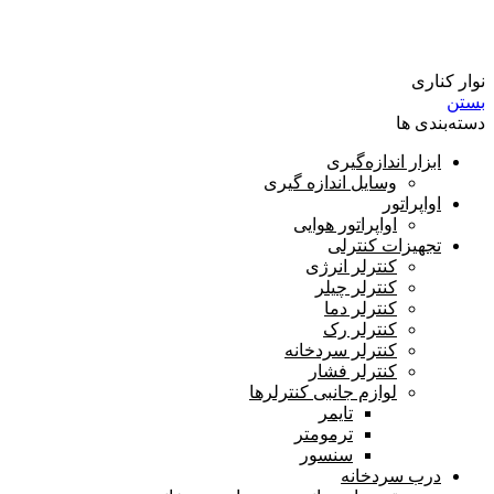
سوپاپ هوای سردخانه
نوار کناری
بستن
دسته‌بندی ها
ابزار اندازه‌گیری
وسایل اندازه گیری
اواپراتور
اواپراتور هوایی
تجهیزات کنترلی
کنترلر انرژی
کنترلر چیلر
کنترلر دما
کنترلر رک
کنترلر سردخانه
کنترلر فشار
لوازم جانبی کنترلرها
تایمر
ترمومتر
سنسور
درب سردخانه