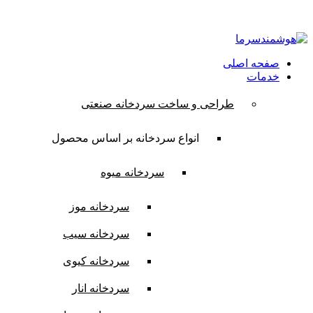
ایمیل:
contact@hooshmandsarma.com
شماره تماس:09101836620
صفحه اصلی
خدمات
طراحی و ساخت سردخانه صنعتی
انواع سردخانه بر اساس محصول
سردخانه میوه
سردخانه موز
سردخانه سیب
سردخانه کیوی
سردخانه انار