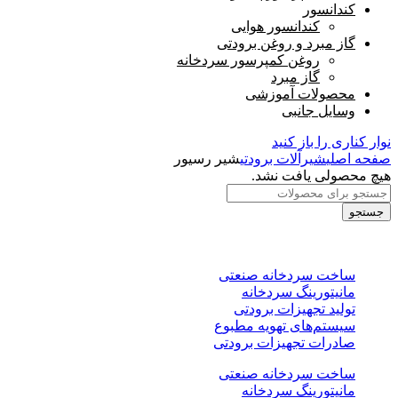
کندانسور
کندانسور هوایی
گاز مبرد و روغن برودتی
روغن کمپرسور سردخانه
گاز مبرد
محصولات آموزشی
وسایل جانبی
نوار کناری را باز کنید
صفحه اصلی
شیرآلات برودتی
شیر رسیور
هیچ محصولی یافت نشد.
جستجو
خدمات
ساخت سردخانه صنعتی
مانیتورینگ سردخانه
تولید تجهیزات برودتی
سیستم‌های تهویه مطبوع
صادرات تجهیزات برودتی
ساخت سردخانه صنعتی
مانیتورینگ سردخانه