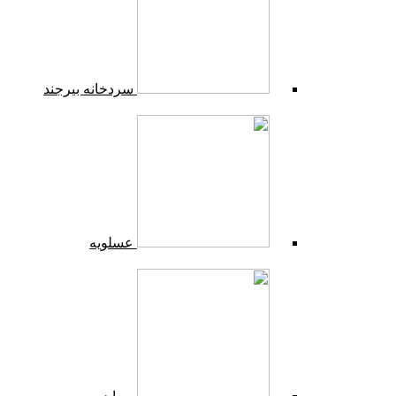
سردخانه بیرجند
عسلویه