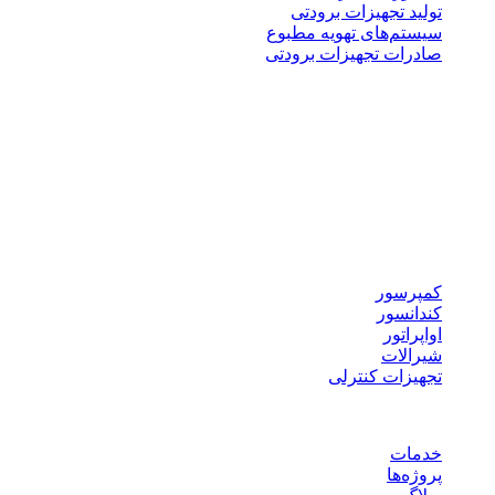
تولید تجهیزات برودتی
سیستم‌های تهویه مطبوع
صادرات تجهیزات برودتی
نوع پروژه ها
سردخانه بالاصفری
سردخانه پایین صفری
سرخانه کانکسی
سردخانه پیش سرد
سردخانه ضد انفجار
تجهیزات برودتی
کمپرسور
کندانسور
اواپراتور
شیرالات
تجهیزات کنترلی
لینک های مفید
خدمات
پروژه‌ها