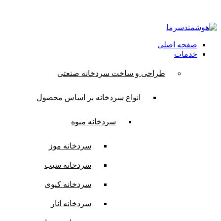
ایمیل:
contact@hooshmandsarma.com
شماره تماس:09101836620
صفحه اصلی
خدمات
طراحی و ساخت سردخانه صنعتی
انواع سردخانه بر اساس محصول
سردخانه میوه
سردخانه موز
سردخانه سیب
سردخانه کیوی
سردخانه انار