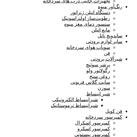
تجهیزات جانبی درب های سردخانه
رنگ‌آور میوه
دستگاه اتیلن ژنراتور
رطوبت‌ساز اولترا‌سونیک
سنسور دمای مغز میوه
مایع اتیلن
ساندویچ پانل
سایر لوازم برودتی
سوپاپ هوای سردخانه
فن
شیرآلات برودتی
پرشر سوئیچ
رگولاتور ولو
روغن سنج
سایت گلاس فریونی
سوزن
شیر انبساط
شیرانبساط الکترونیکی
شیرانبساط ترموستاتیک
فن کویل
کمپرسور سردخانه
کمپرسور اسکرال
کمپرسور اسکرو
کمپرسور پیستونی