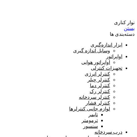
شیر رسیور
نوار کناری
بستن
دسته‌بندی ها
ابزار اندازه‌گیری
وسایل اندازه گیری
اواپراتور
اواپراتور هوایی
تجهیزات کنترلی
کنترلر انرژی
کنترلر چیلر
کنترلر دما
کنترلر رک
کنترلر سردخانه
کنترلر فشار
لوازم جانبی کنترلرها
تایمر
ترمومتر
سنسور
درب سردخانه