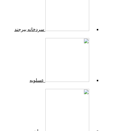
سردخانه بیرجند
عسلویه