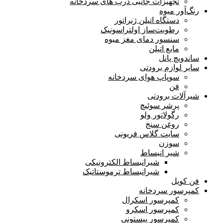
تجهیزات جانبی درب های سردخانه
رنگ‌آور میوه
دستگاه اتیلن ژنراتور
رطوبت‌ساز اولترا‌سونیک
سنسور دمای مغز میوه
مایع اتیلن
ساندویچ پانل
سایر لوازم برودتی
سوپاپ هوای سردخانه
فن
شیرآلات برودتی
پرشر سوئیچ
رگولاتور ولو
روغن سنج
سایت گلاس فریونی
سوزن
شیر انبساط
شیرانبساط الکترونیکی
شیرانبساط ترموستاتیک
فن کویل
کمپرسور سردخانه
کمپرسور اسکرال
کمپرسور اسکرو
کمپرسور پیستونی