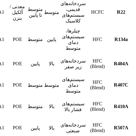
سردخانه‌های
معدنی /
قدیمی،
متوسط
A1
HCFC
R22
متوسط
آلکیل
سیستم‌های
تا پایین
بنزن
کلاسیک
چیلرها،
سیستم‌های
R134a
HFC
پایین
متوسط
POE
A1
دمای
متوسط
HFC
سردخانه‌های
R404A
بالا
پایین
POE
A1
(Blend)
زیر صفر
سیستم‌های
HFC
A1
POE
R407C
دمای
متوسط
متوسط
(Blend)
متوسط
HFC
سیستم‌های
R410A
بالا
متوسط
POE
A1
(Blend)
فشار بالا
HFC
سردخانه‌های
A1
POE
R507A
بالا
پایین
(Blend)
صنعتی