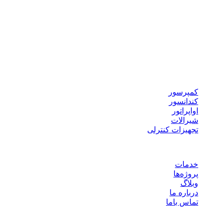
نوع پروژه ها
سردخانه بالاصفری
سردخانه پایین صفری
سرخانه کانکسی
سردخانه پیش سرد
سردخانه ضد انفجار
تجهیزات برودتی
کمپرسور
کندانسور
اواپراتور
شیرالات
تجهیزات کنترلی
لینک های مفید
خدمات
پروژه‌ها
وبلاگ
درباره ما
تماس باما
هوشمند سرما