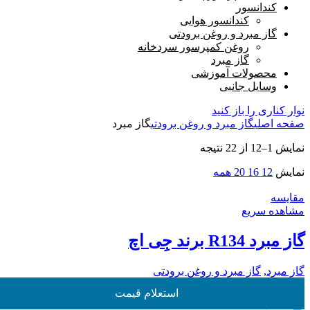
کندانسور
کندانسور هوایی
گاز مبرد و روغن برودتی
روغن کمپرسور سردخانه
گاز مبرد
محصولات آموزشی
وسایل جانبی
نوار کناری را باز کنید
صفحه اصلی
گاز مبرد و روغن برودتی
گاز مبرد
نمایش 1–12 از 22 نتیجه
نمایش
12
16
20
همه
مقایسه
مشاهده سریع
گاز مبرد R134 برند جِی اچ
گاز مبرد
,
گاز مبرد و روغن برودتی
استعلام قیمت