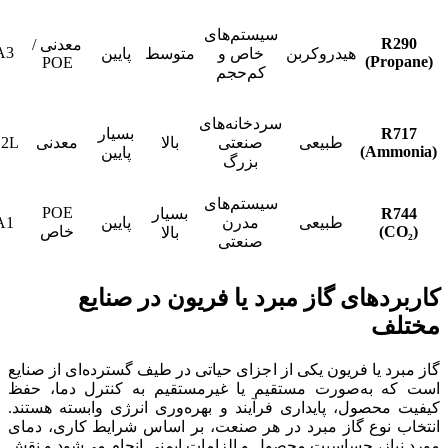
سیستم‌های
R290
معدنی /
A3
هیدروکربن
خاص و
متوسط
پایین
(Propane)
POE
کم‌حجم
سردخانه‌های
R717
بسیار
طبیعی
صنعتی
بالا
معدنی
2L
(Ammonia)
پایین
بزرگ
سیستم‌های
POE
R744
بسیار
طبیعی
مدرن
پایین
A1
(CO₂)
خاص
بالا
صنعتی
کاربردهای گاز مبرد یا فریون در صنایع
مختلف
گاز مبرد یا فریون یکی از اجزای حیاتی در طیف گسترده‌ای از صنایع
است که به‌صورت مستقیم یا غیرمستقیم به کنترل دما، حفظ
کیفیت محصول، پایداری فرآیند و بهره‌وری انرژی وابسته هستند.
انتخاب نوع گاز مبرد در هر صنعت، بر اساس شرایط کاری، دمای
مورد نیاز، حساسیت محصول و الزامات ایمنی انجام می‌شود و نقش