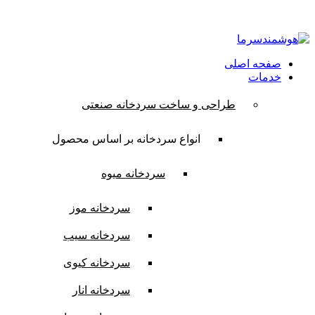
ایمیل:
contact@hooshmandsarma.com
شماره تماس:09101836620
صفحه اصلی
خدمات
طراحی و ساخت سردخانه صنعتی
انواع سردخانه بر اساس محصول
سردخانه میوه
سردخانه موز
سردخانه سیب
سردخانه کیوی
سردخانه انار