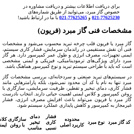
برای دریافت اطلاعات بیشتر و دریافت مشاوره در
خصوص گاز مبرد، می‌توانید از طریق شماره‌های
77625230-021
و
77625265-021
با ما در ارتباط باشید!
مشخصات فنی گاز مبرد (فریون)
گاز مبرد یا فریون قلب چرخه تبرید محسوب می‌شود و مشخصات
فنی آن نقش مستقیمی در راندمان سرمایش، فشار کاری سیستم،
ایمنی تجهیزات، مصرف انرژی و طول عمر کمپرسور دارد. هر گاز
مبرد دارای ویژگی‌های ترمودینامیکی، فیزیکی و ایمنی مشخصی
است که باید با طراحی سیستم تبرید و نوع کمپرسور هماهنگ باشد.
در سیستم‌های تبرید صنعتی و سردخانه‌ای، بررسی مشخصات گاز
مبرد تنها به نام یا کد آن محدود نمی‌شود، بلکه پارامترهایی مانند
فشار کاری، دمای تبخیر و تقطیر، ظرفیت سرمایشی، سازگاری با
روغن کمپرسور و کلاس ایمنی اهمیت حیاتی دارند. انتخاب نادرست
گاز مبرد یا فریون می‌تواند باعث افزایش مصرف انرژی، فشار
غیرمجاز به کمپرسور و کاهش پایداری عملکرد سیستم شود.
فشار
دمای
محدوده
سازگاری
کلا
کد گاز مبرد
نوع مبرد
کاری
تبخیر
کاربرد اصلی
با روغن
ایمن
نسبی
مناسب