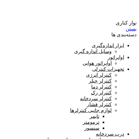
گاز مبرد
نوار کناری
بستن
دسته‌بندی ها
ابزار اندازه‌گیری
وسایل اندازه گیری
اواپراتور
اواپراتور هوایی
تجهیزات کنترلی
کنترلر انرژی
کنترلر چیلر
کنترلر دما
کنترلر رک
کنترلر سردخانه
کنترلر فشار
لوازم جانبی کنترلرها
تایمر
ترمومتر
سنسور
درب سردخانه