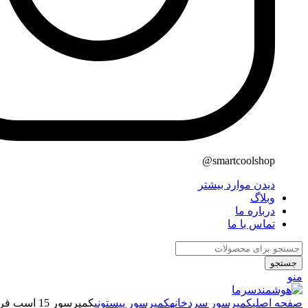
smartcoolshop@
دیدن موارد بیشتر
وبلاگ
درباره ما
تماس با ما
جستجو
منو
صفحه اصلی
کمپرسور سردخانه
کمپرسور پیستونی
کمپرسور 15 اسب فراسکلد مدل V15-59Y