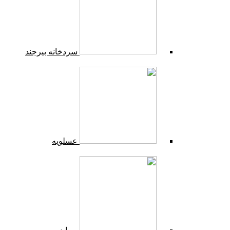
سردخانه بیرجند
عسلویه