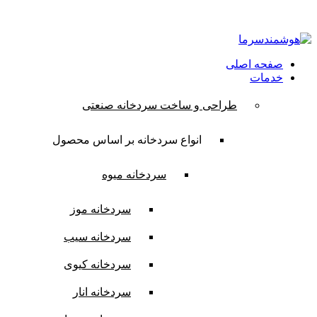
ایمیل:
contact@hooshmandsarma.com
شماره تماس:09101836620
صفحه اصلی
خدمات
طراحی و ساخت سردخانه صنعتی
انواع سردخانه بر اساس محصول
سردخانه میوه
سردخانه موز
سردخانه سیب
سردخانه کیوی
سردخانه انار