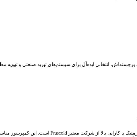
لد مدل V15-59Y با ویژگی‌ها و عملکرد برجسته‌اش، انتخابی ایده‌آل برای سیستم‌های تبری
کمپرسور 15 اسب بخار فراسکلد مدل V15-59Y، یک کمپرسور 