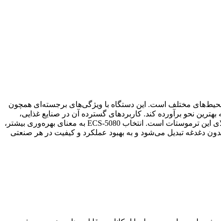
دیریت دما در محیط‌های مختلف است. این دستگاه با ویژگی‌های برجسته‌ای همچون
ن را به بهترین نحو برآورده کند. کاربردهای گسترده آن در صنایع غذایی،
دارویی، گلخانه‌ها، سیستم‌های HVAC، مراکز داده، آکواریوم‌ها، صنایع شیمیایی و کارگاه‌های صنعتی نشان‌دهنده‌ی انعطاف‌پذیری و کارایی بالای این ترموستات است. انتخاب ECS-5080 به معنای بهره‌وری بیشتر،
Elitech ECS-، کنترل دما به یک تجربه لذت‌بخش، دقیق و بدون دغدغه تبدیل می‌شود و به بهبود عملکرد و کیفیت در هر صنعتی