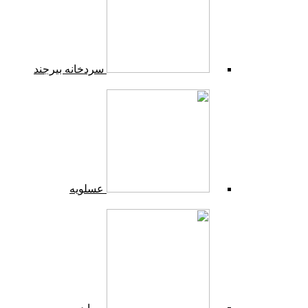
سردخانه بیرجند
عسلویه