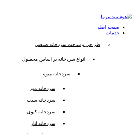
ایمیل:
contact@hooshmandsarma.com
شماره تماس:09101836620
صفحه اصلی
خدمات
طراحی و ساخت سردخانه صنعتی
انواع سردخانه بر اساس محصول
سردخانه میوه
سردخانه موز
سردخانه سیب
سردخانه کیوی
سردخانه انار