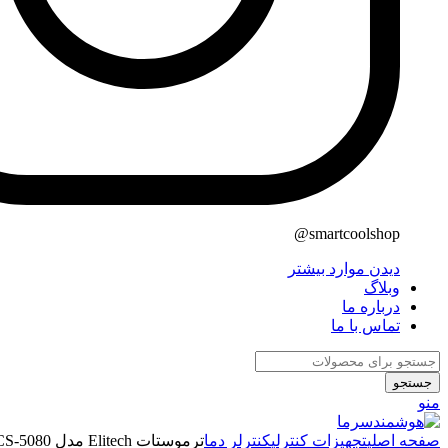
smartcoolshop@
دیدن موارد بیشتر
وبلاگ
درباره ما
تماس با ما
جستجو
منو
صفحه اصلی
تجهیزات کنترلی
کنترلر دما
ترموستات Elitech مدل ECS-5080