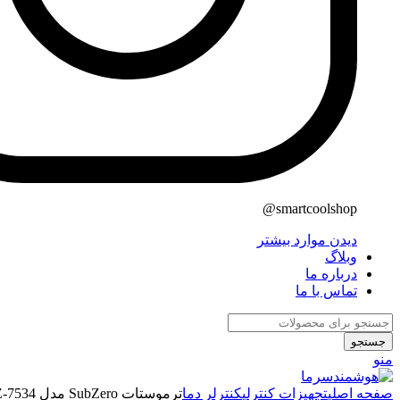
smartcoolshop@
دیدن موارد بیشتر
وبلاگ
درباره ما
تماس با ما
جستجو
منو
صفحه اصلی
تجهیزات کنترلی
کنترلر دما
ترموستات SubZero مدل SZ-7534