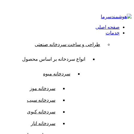
ایمیل:
contact@hooshmandsarma.com
شماره تماس:09101836620
صفحه اصلی
خدمات
طراحی و ساخت سردخانه صنعتی
انواع سردخانه بر اساس محصول
سردخانه میوه
سردخانه موز
سردخانه سیب
سردخانه کیوی
سردخانه انار