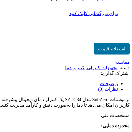
برای بزرگنمایی کلیک کنید
ترموستات SubZero مدل SZ-7534
استعلام قیمت
مقایسه
دسته:
تجهیزات کنترلی
,
کنترلر دما
اشتراک گذاری:
توضیحات
نظرات (0)
ترموستات SubZero مدل SZ-7534 یک کنترل
کاربران امکان می‌دهد تا دما را به‌صورت دقیق و کارآمد مدیریت کنند. ترموستات SZ-7534 با ارائه کنترل دما به شیوه‌ای مطمئن و کارآمد، تجربه‌ای بی‌نظیر از کنترل دما ر
مشخصات فنی
محدوده دمایی: