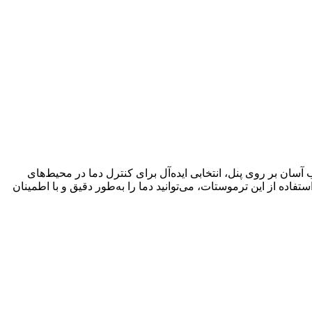
 با طراحی مقاوم و ویژگی‌های برجسته‌ای همچون محافظت جلویی IP65، ابعاد کوچک و نصب آسان بر روی پنل، انتخابی ایده‌آل برای کنترل دما در محیط‌های
فاده از این ترموستات، می‌توانید دما را به‌طور دقیق و با اطمینان