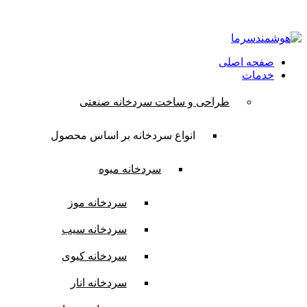
ایمیل:
contact@hooshmandsarma.com
شماره تماس:09101836620
صفحه اصلی
خدمات
طراحی و ساخت سردخانه صنعتی
انواع سردخانه بر اساس محصول
سردخانه میوه
سردخانه موز
سردخانه سیب
سردخانه کیوی
سردخانه انار