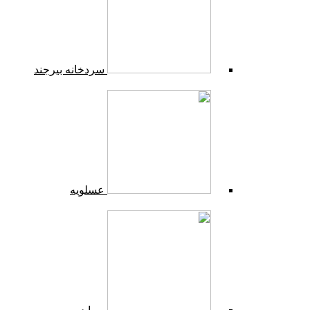
سردخانه بیرجند
عسلویه