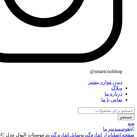
smartcoolshop@
دیدن موارد بیشتر
وبلاگ
درباره ما
تماس با ما
جستجو
منو
صفحه اصلی
ابزار اندازه‌گیری
وسایل اندازه گیری
ترموستات الیول مدل Eliwell-Energy ST 542/C