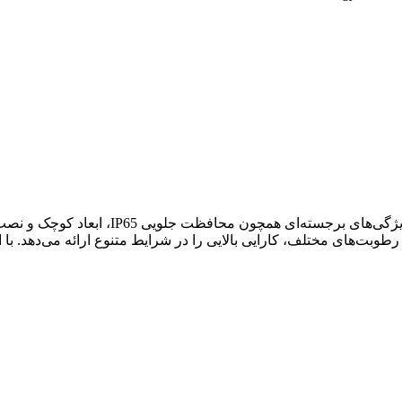
ترموستات الیول مدل Eliwell-Energy ST 542/C
بت‌های مختلف، کارایی بالایی را در شرایط متنوع ارائه می‌دهد. با است