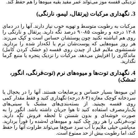
نزدیکی قفسه موز می‌تواند عمر مفید بقیه میوه‌ها را هم حفظ کند.
3. نگهداری مرکبات (پرتقال، لیمو، نارنگی)
مرکبات به رطوبت متوسط و تهویه خوب نیاز دارند. آنها را در دمای
۸-۱۲ درجه و رطوبت ۸۵-۹۰ درصد نگه دارید. پرتقال و نارنگی را
روی هم انباشته نکنید چون پوستشان حساس است و کپک می‌زند.
هر روز میوه‌هایی که پوست‌شان نرم یا لکه‌دار شده را بردارید.
شستشوی ملایم قبل از چیدن روی قفسه (و خشک کردن کامل)
ماندگاری را افزایش می‌دهد. مرکبات را نزدیک پنجره یا منبع گرما
نگذارید.
4. نگهداری توت‌ها و میوه‌های نرم (توت‌فرنگی، انگور،
تمشک)
این میوه‌ها بسیار حساس و پرضایعات هستند. آنها را در یخچال یا
سردخانه کوچک مغازه (۴-۸ درجه) نگهداری کنید و فقط مقدار کمی
روی قفسه بچینید. از بسته‌بندی‌های مشبک یا سینی‌های
یک‌بارمصرف استفاده کنید تا هوا جریان داشته باشد. انگور را به
صورت خوشه‌ای و بدون شستن تا لحظه فروش نگه دارید.
توت‌فرنگی را هر روز چک کنید و میوه‌های له‌شده را فوراً بردارید.
مه‌پاشی خیلی ملایم با آب سرد صبح‌ها می‌تواند طراوت آنها را حفظ
کند، اما رطوبت بیش از حد ممنوع است.