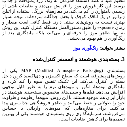
تنظیم کنید تا همه دسته‌ها همزمان به رنگ زرد یکنواخت و جذاب
برسند. این کار فروش موز را افزایش می‌دهد و ضایعات ناشی از
رسیدن نامتوازن را کم می‌کند. در مغازه‌های بزرگ، استفاده از اتیلن
ژنراتور در یک اتاقک کوچک یا بخش جداگانه سردخانه، نتیجه بسیار
بهتری نسبت به روش‌های سنتی دارد. فقط کافی است مقدار و
زمان exposure را طبق دستورالعمل دستگاه کنترل کنید. این روش
نه تنها ظاهر موز را حرفه‌ای‌تر می‌کند، بلکه ماندگاری بعد از
رنگ‌آوری را هم بهبود می‌بخشد.
بیشتر بخوانید:
رنگ‌آوری موز
3. بسته‌بندی هوشمند و اتمسفر کنترل‌شده
بسته‌بندی MAP (Modified Atmosphere Packaging) یکی از
روش‌های پیشرفته است که سطح اکسیژن و دی‌اکسید کربن داخل
بسته را کنترل می‌کند. این تکنیک تنفس میوه را کند کرده و
ماندگاری توت‌ها، انگور و میوه‌های نرم را به طور قابل توجهی
افزایش می‌دهد. فیلم‌ها و سینی‌های مخصوص بسته‌بندی هوشمند در
بازار ایران هم موجود هستند. با این روش، میوه‌ها رطوبت و طراوت
خود را طولانی‌تر حفظ می‌کنند و ظاهر فروشگاهی جذاب‌تری پیدا
می‌کنند. برای مغازه‌هایی که میوه‌های وارداتی یا حساس
می‌فروشند، سرمایه‌گذاری روی بسته‌بندی هوشمند یکی از بهترین
تصمیم‌ها برای کاهش ضایعات است.