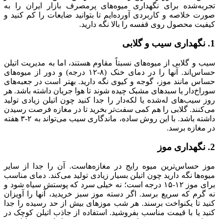
تجربه‌شده برای نگهداری میوه‌های پرمصرف بازار ایران را به
صورت خلاصه و کاربردی آورده‌ایم تا بتوانید ضایعات را کم کنید و
کیفیت محصول روی قفسه را بالا نگه دارید.
1. نگهداری سیب و گلابی
سیب و گلابی از میوه‌های نسبتاً مقاوم هستند، اما به مدیریت اتیلن
حساس‌اند. آنها را در دمای خنک (۸-۱۲ درجه) و دور از میوه‌های
حساس مانند موز، گوجه و کیوی نگه دارید. بهتر است در جعبه‌های
سوراخ‌دار یا سبدهای مشبک چیده شوند تا هوا جریان داشته باشد. هر
روز سیب‌های له‌شده یا لکه‌دار را جدا کنید چون اتیلن زیادی تولید
می‌کنند. گلابی را هم کمی سفت‌تر بخرید تا در مغازه فرصت رسیدن
داشته باشد. با این روش ساده، ماندگاری سیب می‌تواند به ۲-۳ هفته
در مغازه برسد.
2. نگهداری موز
موز حساس‌ترین میوه رایج در مغازه‌هاست. آن را جدا از سایر
میوه‌ها نگه دارید چون اتیلن بسیار زیادی تولید می‌کند. دمای مناسب
برای موز ۱۲-۱۵ درجه است؛ نه خیلی سرد که پوستش سیاه شود و
نه گرم که سریع برسد. اگر دسته موز سبز خریدید، آنها را آویزان
کنید تا یکنواخت برسند. هر شب موزهای بیش از حد رسیده را جدا
کنید یا با قیمت مناسب بفروشید. استفاده از جاذب اتیلن کوچک در