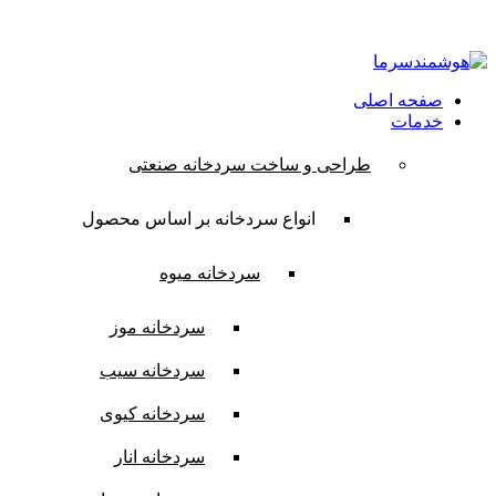
ایمیل:
contact@hooshmandsarma.com
شماره تماس:09101836620
صفحه اصلی
خدمات
طراحی و ساخت سردخانه صنعتی
انواع سردخانه بر اساس محصول
سردخانه میوه
سردخانه موز
سردخانه سیب
سردخانه کیوی
سردخانه انار