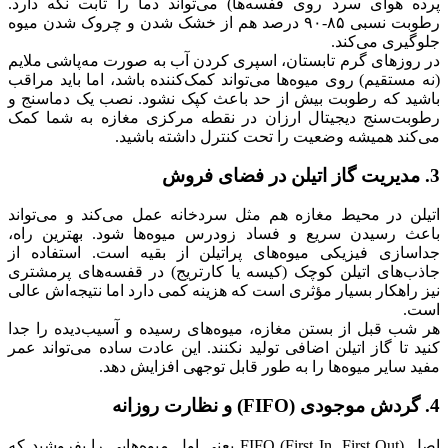
پرده هوای سرد روی قفسه‌ها) می‌تواند دما را ثابت نگه دارد.
رطوبت نسبی ۸۵-۹۰ درصد هم از خشک شدن و چروک شدن میوه
جلوگیری می‌کند.
در روزهای گرم تابستان، اسپری کردن آب به صورت مه‌پاشی ملایم
(نه مستقیم) روی میوه‌ها می‌تواند کمک‌کننده باشد، اما باید مراقب
باشید که رطوبت بیش از حد باعث کپک نشود. نصب یک دماسنج و
رطوبت‌سنج دیجیتال ارزان در نقطه مرکزی مغازه به شما کمک
می‌کند همیشه وضعیت را تحت کنترل داشته باشید.
3. مدیریت گاز اتیلن در فضای فروش
اتیلن در محیط مغازه هم مثل سردخانه عمل می‌کند و می‌تواند
باعث رسیدن سریع و فساد زودرس میوه‌ها شود. بهترین راه،
جداسازی فیزیکی میوه‌های پراتیلن از بقیه است. استفاده از
جاذب‌های اتیلن کوچک (کیسه یا کارتریج) در قفسه‌های پرمشتری
نیز راهکار بسیار مؤثری است که هزینه کمی دارد اما نتیجه‌اش عالی
است.
هر شب قبل از بستن مغازه، میوه‌های رسیده و آسیب‌دیده را جدا
کنید تا گاز اتیلن اضافی تولید نکنند. این عادت ساده می‌تواند عمر
مفید سایر میوه‌ها را به طور قابل توجهی افزایش دهد.
4. گردش موجودی (FIFO) و نظارت روزانه
اصل FIFO (First In, First Out) یعنی اول میوه‌هایی را بفروشید که