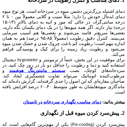
1. دمای مناسب و کنترل رطوبت در سردخانه
دمای اشتباه بزرگ‌ترین دشمن میوه در سردخانه است. هر نوع میوه
دمای ایده‌آل خودش را دارد؛ مثلاً سیب و گلابی معمولاً بین ۰ تا ۲
درجه سانتی‌گراد، در حالی که موز و انبه به دمای بالاتر (۱۳-۱۵
درجه) نیاز دارند. اگر همه میوه‌ها را در یک دمای یکسان نگه دارید،
بعضی‌ها سریع‌تر فاسد می‌شوند و بعضی‌ها هم آسیب سرمایی
می‌بینند. کنترل دقیق رطوبت (معمولاً ۸۵-۹۵ درصد) هم به همان
اندازه مهم است؛ رطوبت کم باعث چروک شدن و خشک شدن میوه
می‌شود و رطوبت زیاد زمینه را برای کپک و پوسیدگی فراهم
می‌کند.
برای موفقیت در این بخش، حتماً از ترمومتر و hygrometer دیجیتال
استفاده کنید و دما و رطوبت را حداقل دو بار در روز چک کنید. در
سردخانه‌های کوچک، نصب
سیستم مانیتورینگ هوشمند
و
مرطوب‌کننده اتوماتیک می‌تواند تفاوت چشمگیری ایجاد کند.
صاحبان مغازه‌ای که این اصول را جدی گرفته‌اند، گزارش داده‌اند که
ماندگاری میوه‌هایشان به طور متوسط ۴۰-۶۰ درصد افزایش یافته
است.
بیشتر بدانید:
دمای مناسب نگهداری سردخانه در تابستان
2. پیش‌سرد کردن میوه قبل از نگهداری
پیش‌سرد کردن (Pre-cooling) یکی از مهم‌ترین گام‌هایی است که