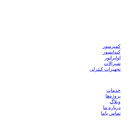
سردخانه بالاصفری
سردخانه پایین صفری
سرخانه کانکسی
سردخانه پیش سرد
سردخانه ضد انفجار
تجهیزات برودتی
کمپرسور
کندانسور
اواپراتور
شیرالات
تجهیزات کنترلی
لینک های مفید
خدمات
پروژه‌ها
وبلاگ
درباره ما
تماس باما
هوشمند سرما
پیشرو در طراحی سردخانه‌های مدرن و سیستم‌های تهویه.