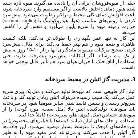
خیلی از میوه‌فروشان ایرانی آن را نادیده می‌گیرند. میوه تازه چیده
شده هنوز دمای داخلش بالاست و اگر مستقیم وارد سردخانه شود،
باعث افزایش دمای کلی محیط و تراکم رطوبت می‌شود. پیش‌سرد
کردن با روش‌های مناسب (هوا، هیدروکولینگ یا vacuum cooling)
حرارت زمینه میوه را سریع پایین می‌آورد و تنفس آن را کاهش
می‌دهد.
این کار نه تنها عمر نگهداری را طولانی‌تر می‌کند، بلکه کیفیت
ظاهری و طعم میوه را هم بهتر حفظ می‌کند. برای مثال، پیش‌سرد
کردن صحیح مرکبات می‌تواند ماندگاری آنها را از ۱۰-۱۵ روز به بیش
از یک ماه برساند. اگر امکانات پیش‌سرد پیشرفته ندارید، حتی
استفاده از اتاق خنک با جریان هوای سرد هم تأثیر قابل توجهی خواهد
داشت.
3. مدیریت گاز اتیلن در محیط سردخانه
اتیلن گاز طبیعی است که میوه‌ها تولید می‌کنند و مثل یک پیری سریع
عمل می‌کند. یک سیب رسیده می‌تواند اتیلن زیادی تولید کند و باعث
سریع‌تر رسیدن و سپس فاسد شدن سایر میوه‌ها شود. در سردخانه
باید میوه‌های تولیدکننده اتیلن بالا (مثل سیب، موز، گوجه) را از
میوه‌های حساس (مثل کیوی، هلو، سبزیجات) کاملاً جدا کنید.
استفاده از جاذب‌های اتیلن (مانند کیسه‌ها یا فیلترهای مخصوص) در
سردخانه‌های کوچک تا متوسط بسیار توصیه می‌شود. این جاذب‌ها
گاز اتیلن را جذب می‌کنند و می‌توانند عمر مفید میوه را به طور