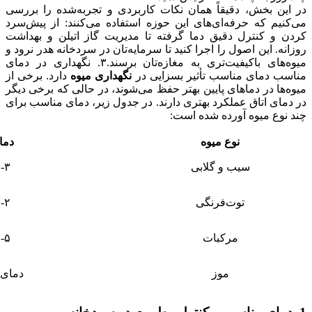
در این بخش، دقیقاً همان نکات کاربردی و تجربه‌شده را بررسی
می‌کنیم که حرفه‌ای‌های این حوزه استفاده می‌کنند: از پیش‌سرد
کردن و کنترل دقیق دما گرفته تا مدیریت گاز اتیلن و بهداشت
روزانه. این اصول را اجرا کنید تا سرمایه‌تان در سردخانه هدر نرود و
میوه‌های باکیفیت‌تری به مغازه‌تان برسند.۳. نگهداری در دمای
مناسب دمای مناسب تأثیر بسزایی در
نگهداری میوه
دارد. برخی از
میوه‌ها در دماهای پایین بهتر حفظ می‌شوند، در حالی که برخی دیگر
در دمای اتاق عملکرد بهتری دارند. در جدول زیر، دمای مناسب برای
چند نوع میوه آورده شده است:
نوع میوه
دما
سیب و گلابی
۱-۳ درجه سانت
توت‌فرنگی
۱-۲ درجه سانت
مرکبات
۲-۵ درجه سانت
موز
دمای 