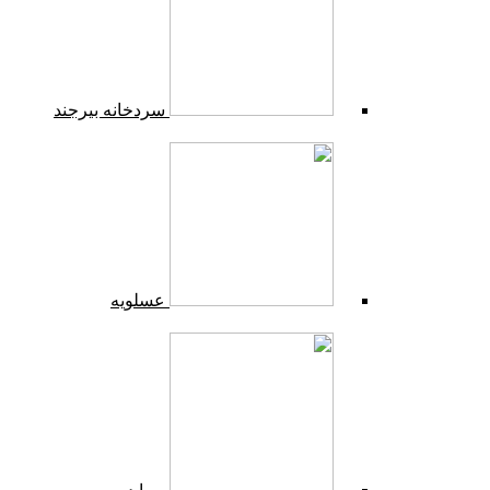
سردخانه بیرجند
عسلویه