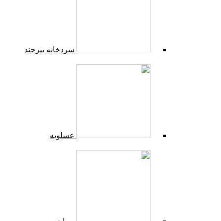
سردخانه بیرجند
عسلویه