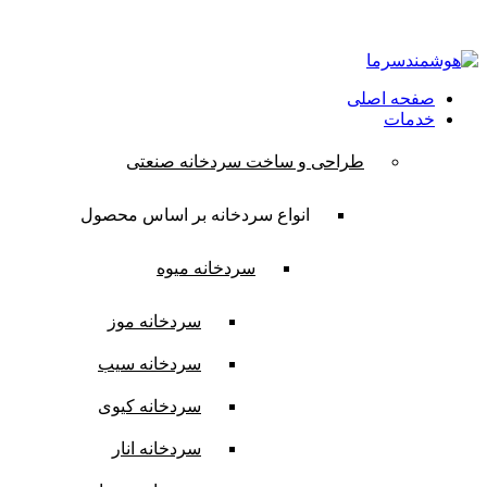
ایمیل:
contact@hooshmandsarma.com
شماره تماس:09101836620
صفحه اصلی
خدمات
طراحی و ساخت سردخانه صنعتی
انواع سردخانه بر اساس محصول
سردخانه میوه
سردخانه موز
سردخانه سیب
سردخانه کیوی
سردخانه انار