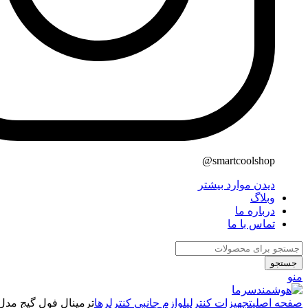
smartcoolshop@
دیدن موارد بیشتر
وبلاگ
درباره ما
تماس با ما
جستجو
منو
صفحه اصلی
تجهیزات کنترلی
لوازم جانبی کنترلرها
ترمینال فول گیج مدل unction Block