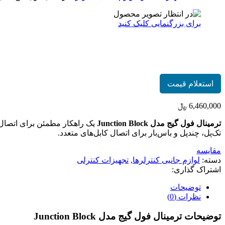
برای بزرگنمایی کلیک کنید
ترمینال فول گیج مدل Junction Block
استعلام قیمت
6,460,000
﷼
ترمینال فول گیج مدل Junction Block
تک‌پل، چندپل و باس‌بار برای اتصال کابل‌های متعدد.
مقایسه
دسته:
لوازم جانبی کنترلرها
,
تجهیزات کنترلی
اشتراک گذاری:
توضیحات
نظرات (0)
توضیحات ترمینال فول گیج مدل Junction Block