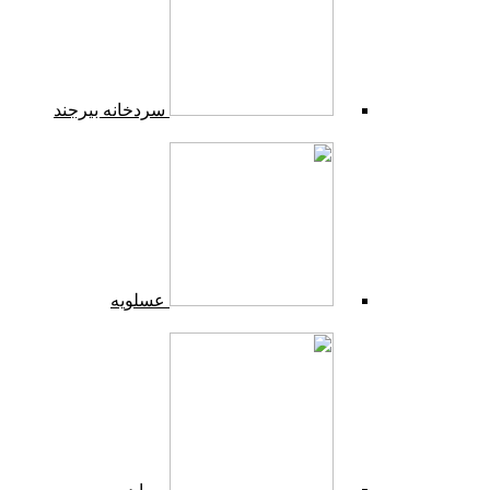
سردخانه بیرجند
عسلویه