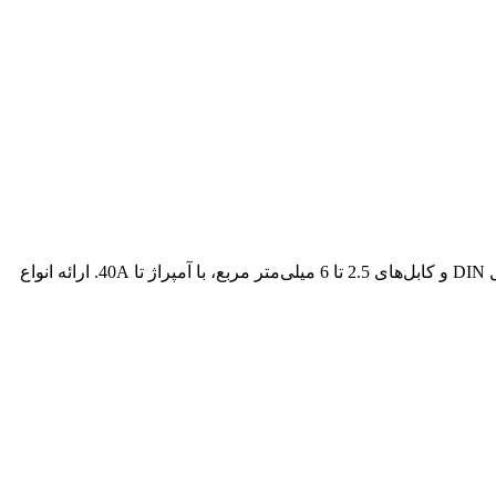
یک راهکار مطمئن برای اتصال کابل‌های برق به یک مدار یا دستگاه است. مناسب برای نصب روی ریل DIN و کابل‌های 2.5 تا 6 میلی‌متر مربع، با آمپراژ تا 40A. ارائه انواع